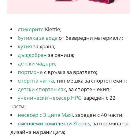
стикерите
Klettie;
бутилка за вода
от безвредни материали;
кутия
за храна;
дъждобран
за раница;
детски чадъри
;
портмоне
с връзка за вратлето;
спортна чанта
, тип мешка за спортен екип;
детски спортен сак
, за спортен екип;
ученически несесер HPC
, зареден с 22
части;
несесер с 3 ципа Maxi
, зареден с 40 части;
сменяеми комплекти Zippies
,
за промяна на
дизайна на раницата;