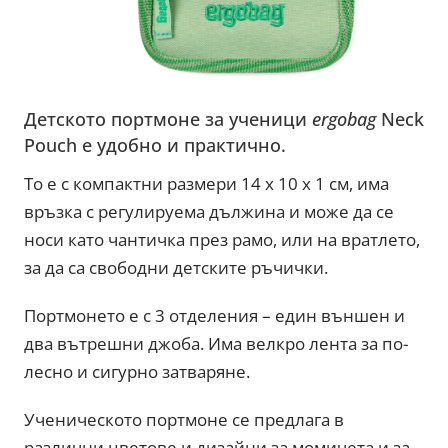
Детското портмоне за ученици
ergobag
Neck
Pouch е удобно и практично.
То е с компактни размери 14 х 10 х 1 см, има
връзка с регулируема дължина и може да се
носи като чантичка през рамо, или на вратлето,
за да са свободни детските ръчички.
Портмонето е с 3 отделения – един външен и
два вътрешни джоба. Има велкро лента за по-
лесно и сигурно затваряне.
Ученическото портмоне се предлага в
различни цветове и дизайни за момичета и за