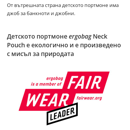
От вътрешната страна детското портмоне има
джоб за банкноти и джобни.
Детското портмоне
ergobag
Neck
Pouch е екологично и е произведено
с мисъл за природата