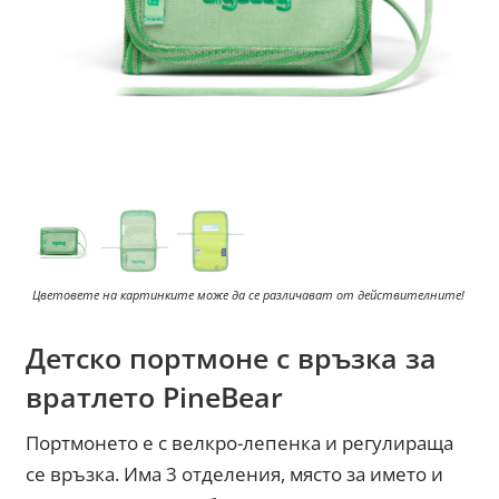
Цветовете на картинките може да се различават от действителните!
Детско портмоне с връзка за
вратлето PineBear
Портмонето е с велкро-лепенка и регулираща
се връзка. Има 3 отделения, място за името и