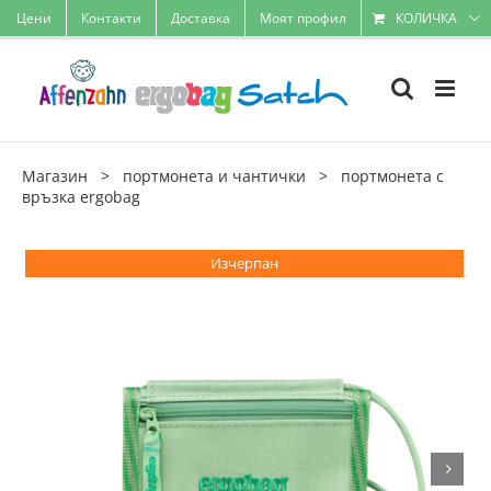
Skip
Цени
Контакти
Доставка
Моят профил
КОЛИЧКА
to
content
Магазин
>
портмонета и чантички
>
портмонета с
връзка ergobag
Eco Hero
Изчерпан