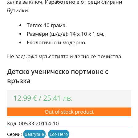
халка за ключ. Изработено е от рециклирани
бутилки.
Тегло: 40 грама.
Размери (ш/д/в): 14 x 10 x 1 см.
Екологично и модерно.
Не задържа мръсотията и лесно се почиства.
Детско ученическо портмоне с
връзка
12.99
€
/
25.41
лв.
Out of stock product
Код:
00533-20114-10
Серии:
Bearytale
,
Eco Hero