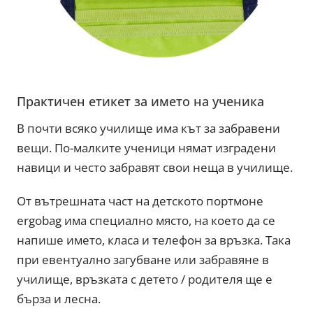
Практичен етикет за името на ученика
В почти всяко училище има кът за забравени
вещи. По-малките ученици нямат изградени
навици и често забравят свои неща в училище.
От вътрешната част на детското портмоне
ergobag има специално място, на което да се
напише името, класа и телефон за връзка. Така
при евентуално загубване или забравяне в
училище, връзката с детето / родителя ще е
бърза и лесна.