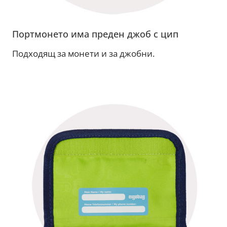
Портмонето има преден джоб с цип
Подходящ за монети и за джобни.