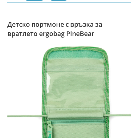
Детско портмоне с връзка за
вратлето ergobag PineBear