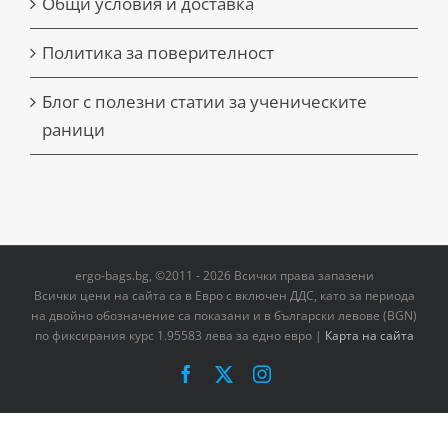
Общи условия и доставка
Политика за поверителност
Блог с полезни статии за ученическите
раници
ergo-bags.bg, ©2011 - 2026 Всички права запазени
Всички цени на сайта са в Евро с включен ДДС, като за периода
на двoйно обозначение са показани и в български левове (BGN)
по фиксирания курс 1.95583 лева за едно евро |
Карта на сайта
Facebook
X
Instagram